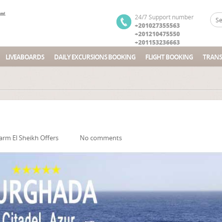
24/7 Support number
+201027355563
+201210475550
+201153236663
LIVEABOARDS
DAILY EXCURSIONS BOOKING
FLIGHT BOOKING
TRANS
arm El Sheikh Offers
No comments