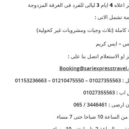
 ليالى للفرد فى الغرفة المزدوجة
( كاملة (ثلاث وجبات ومشروبات غير كحولية
س – ايس كريم
:  او الاستعلام اتصل بنا على
Booking@sariexpresstravel
0121047 – 01153236663
 01027355563
ضى : 3446461 / 065
لساعة 10 صباحا حتى 7 مساء
 الساعة 2 ظهرا حتى 10 مساء