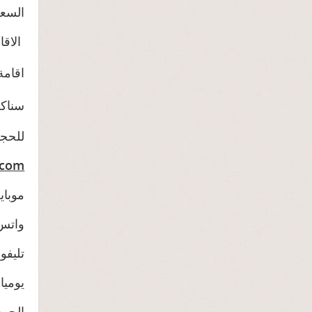
السعر اعلاه 4 ايام 3
: الاقامة تشمل الاتى
اقامة
سناك
للحجز
.com
موبايل : 01027355563 – 5550
واتس اب :
تليفون ار
يوميا من ا
الجمعة من