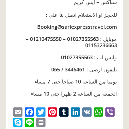
سناكس – ايس كريم
: للحجز او الاستعلام اتصل بنا على
Booking@sariexpresstravel.com
موبايل : 01027355563 – 01210475550 –
01153236663
واتس اب : 01027355563
تليفون ارضى : 3446461 / 065
يوميا من الساعة 10 صباحا حتى 7 مساء
الجمعة من الساعة 2 ظهرا حتى 10 مساء
E
F
T
Pi
T
Li
V
W
Vi
m
a
w
nt
u
n
K
h
b
S
Li
Pr