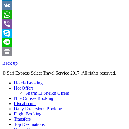
LinkedIn
VK
WhatsApp
Viber
Skype
Line
Print
Back up
© Sari Express Select Travel Service 2017. All rights reserved.
Hotels Booking
Hot Offers
Sharm El Sheikh Offers
Nile Cruises Booking
Liveaboards
Daily Excursions Booking
Flight Booking
Transfers
Top Destinations