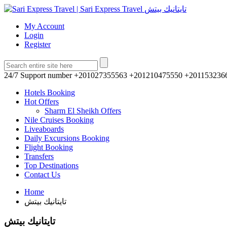
My Account
Login
Register
24/7 Support number
+201027355563 +201210475550 +201153236
Hotels Booking
Hot Offers
Sharm El Sheikh Offers
Nile Cruises Booking
Liveaboards
Daily Excursions Booking
Flight Booking
Transfers
Top Destinations
Contact Us
Home
تايتانيك بيتش
تايتانيك بيتش