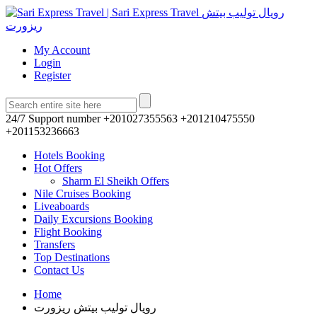
My Account
Login
Register
24/7 Support number
+201027355563 +201210475550
+201153236663
Hotels Booking
Hot Offers
Sharm El Sheikh Offers
Nile Cruises Booking
Liveaboards
Daily Excursions Booking
Flight Booking
Transfers
Top Destinations
Contact Us
Home
رويال توليب بيتش ريزورت