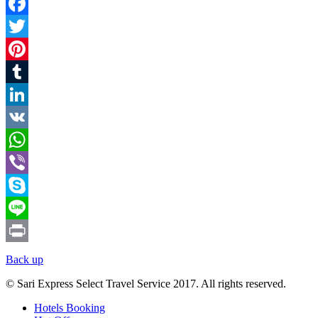
Email
Facebook
Twitter
Pinterest
Tumblr
LinkedIn
VK
WhatsApp
Viber
Skype
Line
Print
Back up
© Sari Express Select Travel Service 2017. All rights reserved.
Hotels Booking