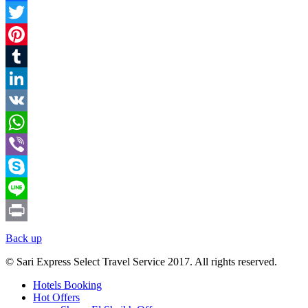
Facebook
Twitter
Pinterest
Tumblr
LinkedIn
VK
WhatsApp
Viber
Skype
Line
Print
Back up
© Sari Express Select Travel Service 2017. All rights reserved.
Hotels Booking
Hot Offers