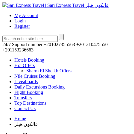
My Account
Login
Register
24/7 Support number
+201027355563 +201210475550
+201153236663
Hotels Booking
Hot Offers
Sharm El Sheikh Offers
Nile Cruises Booking
Liveaboards
Daily Excursions Booking
Flight Booking
Transfers
Top Destinations
Contact Us
Home
فالكون هيلز